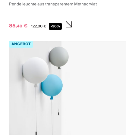
Pendelleuchte aus transparentem Methacrylat
85,
€
40
122,
00
€
-30%