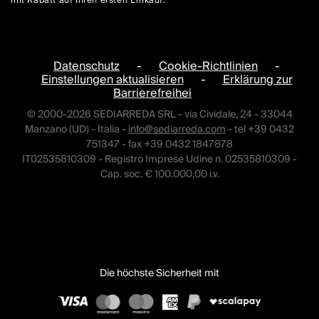
mit Rabatt auf Ihren ersten Einkauf.
Datenschutz
-
Cookie-Richtlinien
-
Einstellungen aktualisieren
-
Erklärung zur
Barrierefreihei
© 2000-2026 SEDIARREDA SRL - via Cividale, 24 - 33044
Manzano (UD) - Italia -
info@sediarreda.com
- tel +39 0432
751347 - fax +39 0432 1847878
IT02535810309 - Registro Imprese Udine n. 02535810309 -
Cap. soc. € 100.000,00 i.v.
Die höchste Sicherheit mit