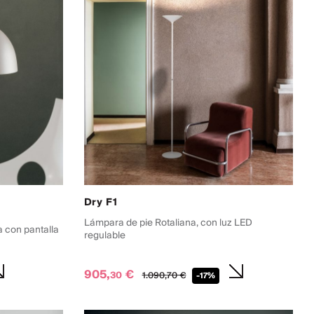
Dry F1
Lámpara de pie Rotaliana, con luz LED
 con pantalla
regulable
905,
€
30
1.090,
70
€
-17%