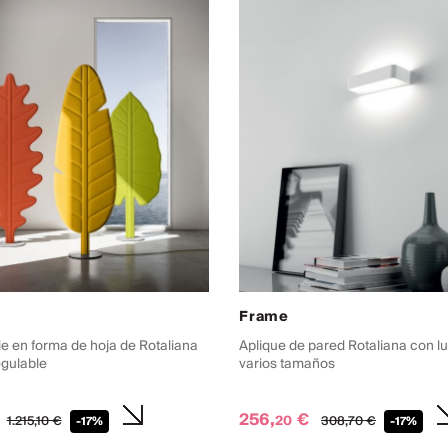
Frame
e en forma de hoja de Rotaliana
Aplique de pared Rotaliana con l
egulable
varios tamaños
256,
€
20
1.215,
10
€
308,
70
€
-17%
-17%