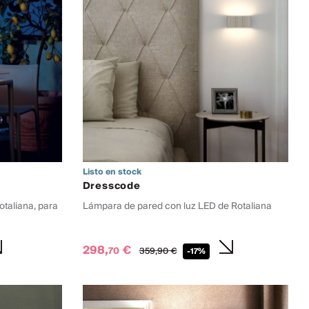
Listo en stock
Dresscode
taliana, para
Lámpara de pared con luz LED de Rotaliana
298,
€
70
359,
90
€
-17%