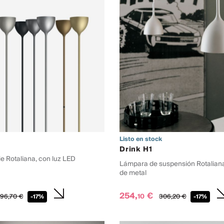
Listo en stock
Drink H1
e Rotaliana, con luz LED
Lámpara de suspensión Rotaliana
de metal
254,
€
10
96,
70
€
306,
20
€
-17%
-17%