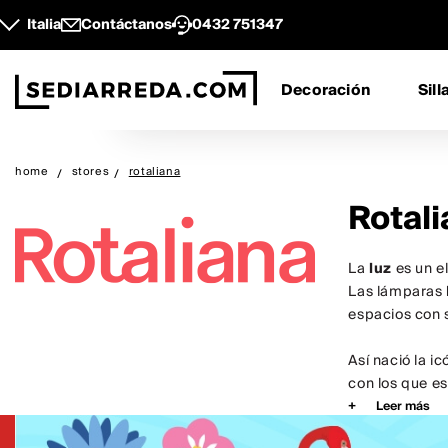
Italia
Contáctanos
0432 751347
Decoración
Sill
home
stores
rotaliana
Rotali
La
luz
es un e
Las lámparas
espacios con s
Así nació la i
con los que es
Leer más