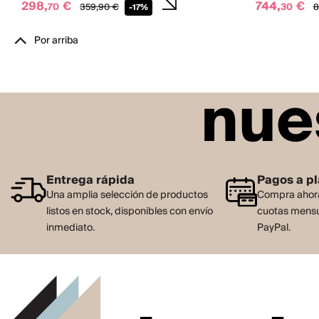
298,
€
744,
€
70
30
359,
90
€
8
-17%
Por arriba
nue
Entrega rápida
Pagos a p
Una amplia selección de productos
Compra ahora
listos en stock, disponibles con envío
cuotas mensu
inmediato.
PayPal.