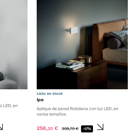
Listo en stock
Ipe
uz LED, en
Aplique de pared Rotaliana con luz LED, en
varios tamaños
256,
€
20
308,
70
€
-17%