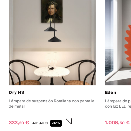
Dry H3
Eden
Lámpara de suspensión Rotaliana con pantalla
Lámpara de pi
de metal
con luz LED r
333,
€
1.008,
€
20
50
401,
40
€
-17%