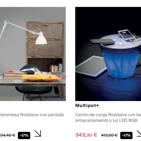
Multipot+
bremesa Rotaliana con pantalla
Centro de carga Rotaliana con b
almacenamiento y luz LED RGB
343,
€
30
34,
40
€
413,
60
€
-17%
-17%