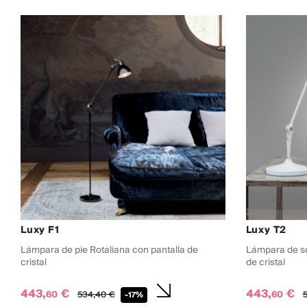
Luxy F1
Luxy T2
Lámpara de pie Rotaliana con pantalla de
Lámpara de so
cristal
de cristal
443,
€
443,
€
60
60
534,
40
€
5
-17%