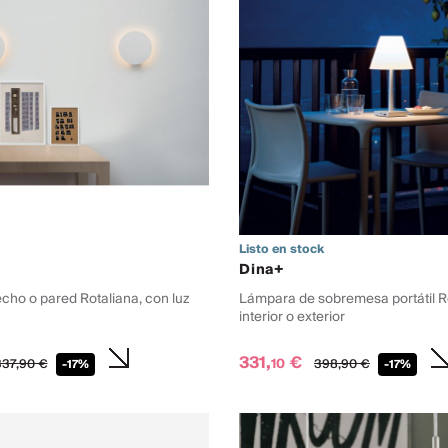
Listo en stock
Dina+
cho o pared Rotaliana, con luz
Lámpara de sobremesa portátil Ro
interior o exterior
331,
€
10
37,
90
€
398,
90
€
-17%
-17%