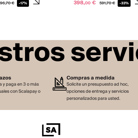
398,
€
00
96,
70
€
591,
70
€
-17%
-33%
stros servi
lazos
Compras a medida
 y paga en 3 o más
Solicite un presupuesto ad hoc,
ales con Scalapay o
opciones de entrega y servicios
personalizados para usted.