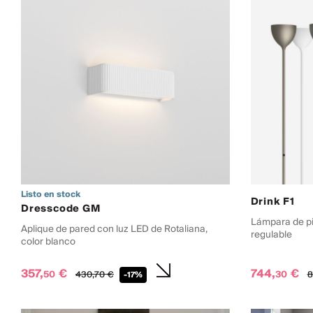
Listo en stock
Drink F1
Dresscode GM
Lámpara de pi
Aplique de pared con luz LED de Rotaliana,
regulable
color blanco
357,
€
744,
€
50
30
430,
70
€
8
-17%