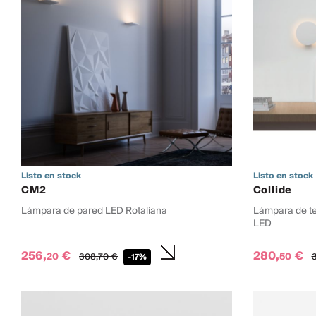
Listo en stock
Listo en stock
CM2
Collide
Lámpara de pared LED Rotaliana
Lámpara de te
LED
256,
€
280,
€
20
50
308,
70
€
3
-17%