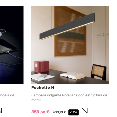
Pochette H
andeja de
Lámpara colgante Rotaliana con estructura de
metal
359,
€
50
433,
10
€
-17%