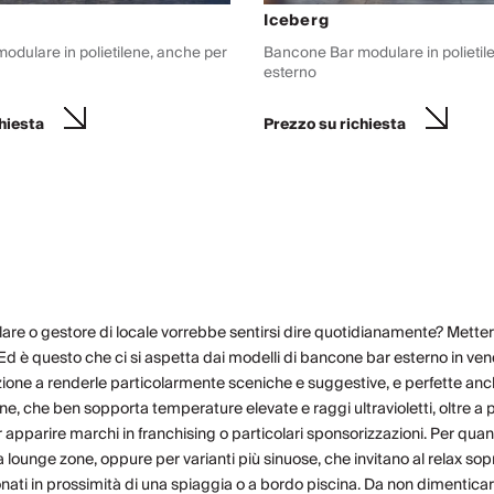
Iceberg
odulare in polietilene, anche per
Bancone Bar modulare in polietil
esterno
hiesta
Prezzo su richiesta
olare o gestore di locale vorrebbe sentirsi dire quotidianamente? Mettere a 
ità. Ed è questo che ci si aspetta dai modelli di bancone bar esterno in ve
zione
a renderle particolarmente sceniche e suggestive, e perfette anche
ene, che ben sopporta temperature elevate e raggi ultravioletti, oltre a p
r apparire marchi in franchising o particolari sponsorizzazioni. Per quan
na lounge zone, oppure per varianti più sinuose, che invitano al relax s
onati in prossimità di una spiaggia o a bordo piscina. Da non dimenticare