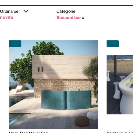
Ordina per
Categorie
novità
Banconi bar
x