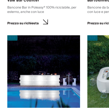
Vale Bar Counter
Bartolome
Bancone Bar in Poleasy® 100% riciclabile, per
Bancone da ba
esterno, anche con luce
con luce e per
Prezzo su richiesta
Prezzo su ric