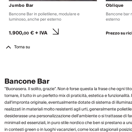
Jumbo Bar
Oblique
Bancone Bar in polietilene, modulare e
Bancone bar m
luminoso, anche per esterno
esterno
1.900,
€ + IVA
Prezzo su ric
00
Torna su
Bancone Bar
"Buonasera. Il solito, grazie". Non è forse questa la frase che ogni tit
tornare, il tutto in un perfetto mix di praticità, estetica e funzional
dall'impronta originale, eventualmente dotate di
sistema di illumina
realizzati in
materiali molto resistenti
agli urti, generalmente polietil
desiderasse una
personalizzazione
dell'ambiente o si trattasse di fa
minimali ed essenziali, in puro stile nordico che ben si prestano a u
in contesti green o in luoghi vacanzieri, come locali stagionali posizi