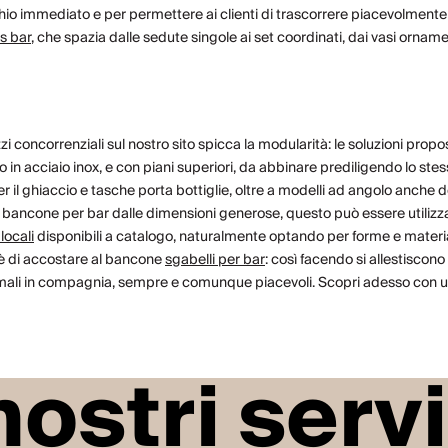
chio immediato e per permettere ai clienti di trascorrere piacevolment
s bar
, che spazia dalle sedute singole ai set coordinati, dai vasi ornamen
zzi concorrenziali sul nostro sito spicca la modularità: le soluzioni pr
o in
acciaio inox
, e con
piani superiori
, da abbinare prediligendo lo stes
r il ghiaccio
e
tasche porta bottiglie
, oltre a modelli ad angolo anche do
n bancone per bar dalle dimensioni generose, questo può essere utilizz
 locali
disponibili a catalogo, naturalmente optando per forme e material
o è di accostare al bancone
sgabelli per bar
: così facendo si allestiscono
nformali in compagnia, sempre e comunque piacevoli. Scopri adesso con un
 nostri servi