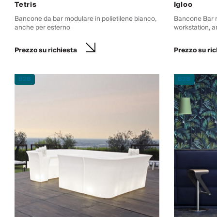
Tetris
Igloo
Bancone da bar modulare in polietilene bianco,
Bancone Bar m
anche per esterno
workstation, 
Prezzo su richiesta
Prezzo su ric