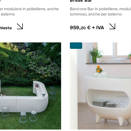
o
Break Bar
r modulare in polietilene, anche
Bancone Bar in polietilene, modul
 esterno
luminoso, anche per esterno
959,
€ + IVA
hiesta
20