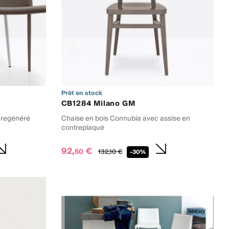
Prêt en stock
CB1284 Milano GM
r regénéré
Chaise en bois Connubia avec assise en
contreplaqué
92,
€
50
132,
10
€
-30%