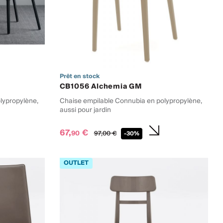
Prêt en stock
CB1056 Alchemia GM
lypropylène,
Chaise empilable Connubia en polypropylène,
aussi pour jardin
67,
€
90
97,
00
€
-30%