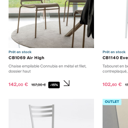
Prêt en stock
Prêt en stock
CB1069 Air High
CB1140 Ev
Chaise empilable Connubia en métal et filet,
Tabouret en b
dossier haut
contreplaqué,
142,
€
102,
€
00
60
167,
00
€
17
-15%