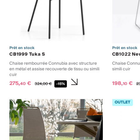
Prêt en stock
Prêt en stock
CB1999 Tuka S
CB1022 Ne
Chaise rembourrée Connubia avec structure
Chaise Connub
en métal et assise recouverte de tissu ou simili
simili cuir
cuir
275,
€
198,
€
40
10
324,
00
€
2
-15%