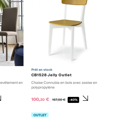
Prêt en stock
CB1528 Jelly Outlet
revêtement en
Chaise Connubia en bois avec assise en
polypropylène
100,
€
20
167,
00
€
-40%