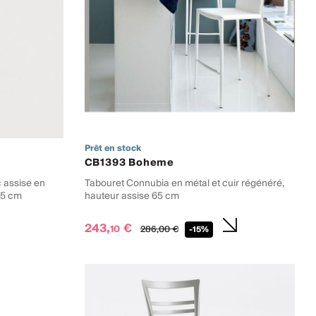
Prêt en stock
CB1393 Boheme
 assise en
Tabouret Connubia en métal et cuir régénéré,
65 cm
hauteur assise 65 cm
243,
€
10
286,
00
€
-15%