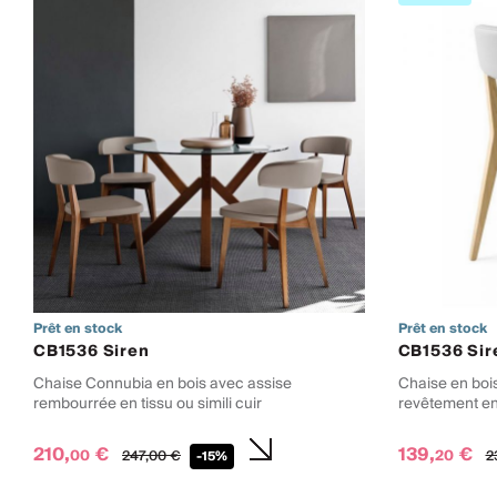
Prêt en stock
Prêt en stock
CB1536 Siren
CB1536 Sir
Chaise Connubia en bois avec assise
Chaise en boi
rembourrée en tissu ou simili cuir
revêtement en 
210,
€
139,
€
00
20
247,
00
€
2
-15%