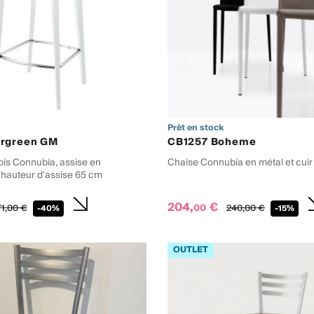
Prêt en stock
ergreen GM
CB1257 Boheme
ois Connubia, assise en
Chaise Connubia en métal et cui
 hauteur d'assise 65 cm
204,
€
00
1,
00
€
240,
00
€
-40%
-15%