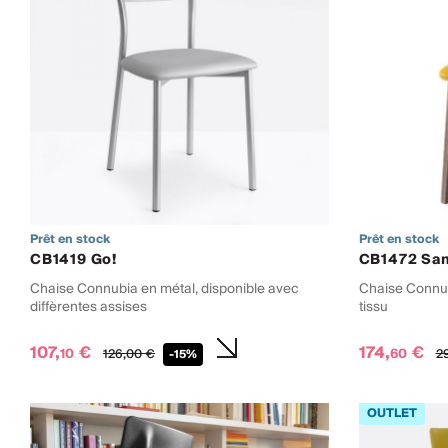
Prêt en stock
Prêt en stock
CB1419 Go!
CB1472 Sam
Chaise Connubia en métal, disponible avec
Chaise Connub
diffèrentes assises
tissu
107,
€
174,
€
10
60
126,
00
€
29
-15%