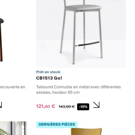
Prêt en stock
CB1513 Go!
recouverte en
Tabouret Connubia en métal avec différentes
assises, hauteur 65 cm
121,
€
60
143,
00
€
-15%