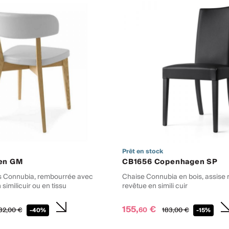
Prêt en stock
en GM
CB1656 Copenhagen SP
s Connubia, rembourrée avec
Chaise Connubia en bois, assise
similicuir ou en tissu
revêtue en simili cuir
155,
€
60
32,
00
€
183,
00
€
-40%
-15%