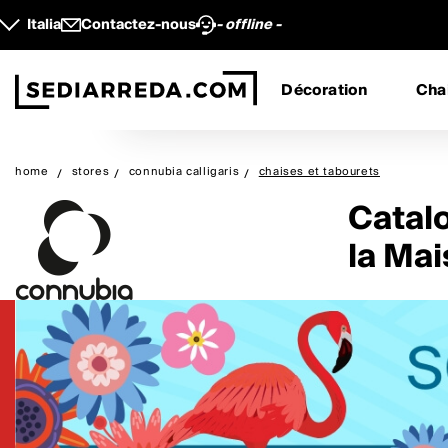
Italia
Contactez-nous
- offline -
Décoration
Cha
home
stores
connubia calligaris
chaises et tabourets
Catal
la Ma