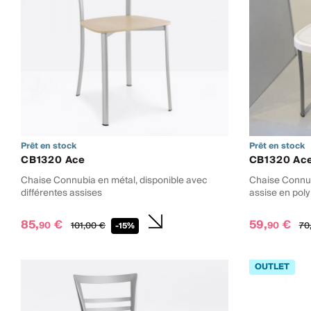
Prêt en stock
Prêt en stock
CB1320 Ace
CB1320 Ac
Chaise Connubia en métal, disponible avec
Chaise Connub
différentes assises
assise en pol
85,
€
59,
€
90
90
101,
00
€
70
-15%