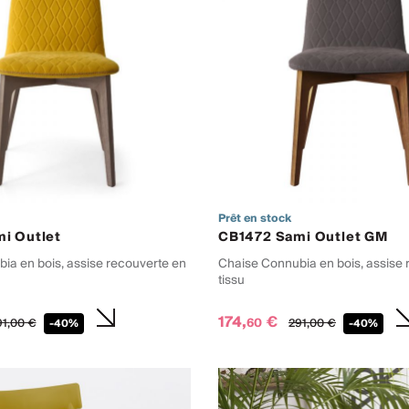
Prêt en stock
i Outlet
CB1472 Sami Outlet GM
ia en bois, assise recouverte en
Chaise Connubia en bois, assise 
tissu
174,
€
60
1,
00
€
291,
00
€
-40%
-40%