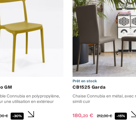
Prêt en stock
go GM
CB1525 Garda
ble Connubia en polypropylène,
Chaise Connubia en métal, avec 
 une utilisation en extérieur
simili cuir
180,
€
20
00
€
212,
00
€
-30%
-15%