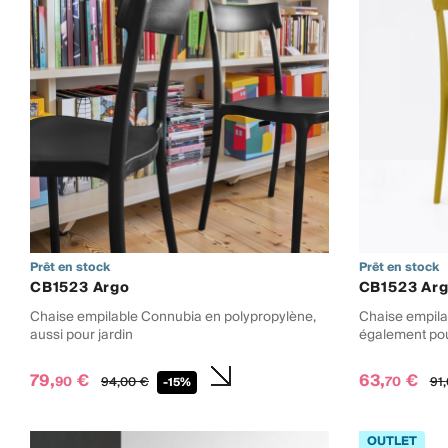
Prêt en stock
Prêt en stock
CB1523 Argo
CB1523 Ar
Chaise empilable Connubia en polypropylène,
Chaise empila
aussi pour jardin
également pour
79,
€
63,
€
90
70
94,
00
€
91,
-15%