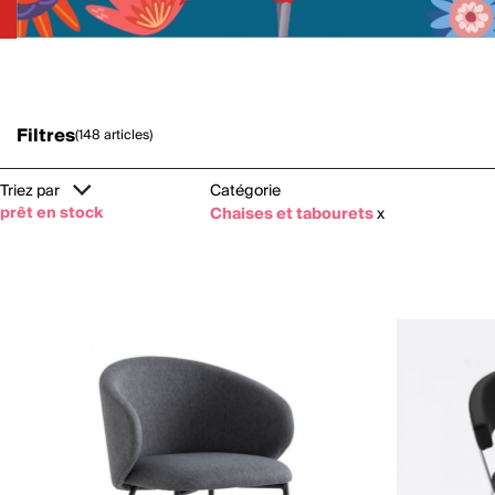
Filtres
(148 articles)
Triez par
Catégorie
prêt en stock
Chaises et tabourets
x