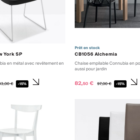
Prêt en stock
w York SP
CB1056 Alchemia
ia en métal avec revêtement en
Chaise empilable Connubia en po
aussi pour jardin
82,
€
50
33,
00
€
97,
00
€
-15%
-15%