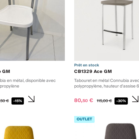
Prêt en stock
e GM
CB1329 Ace GM
ia en métal, disponible avec
Tabouret en métal Connubia avec
ypropylène
polypropylène, hauteur d'assise 
80,
€
50
,
50
€
115,
00
€
-15%
-30%