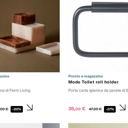
zzino
Pronto a magazzino
Modo Toilet roll holder
ina di Ferm Living
Porta carta igienica da parete di
35,
€
00
00
€
47,
95
€
-20%
-27%