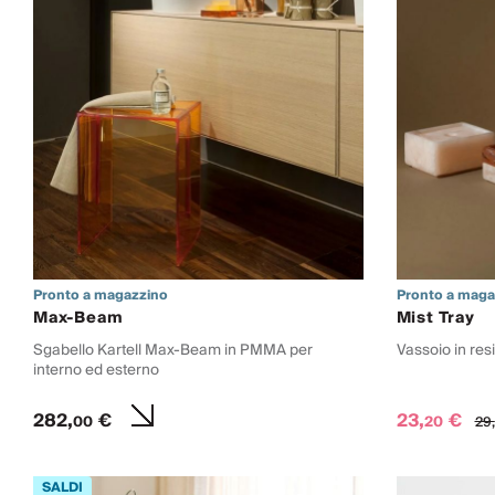
Pronto a magazzino
Pronto a maga
Max-Beam
Mist Tray
Sgabello Kartell Max-Beam in PMMA per
Vassoio in res
interno ed esterno
282,
€
23,
€
00
20
29,