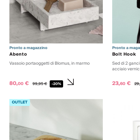
Pronto a magazzino
Pronto a maga
Abento
Bolt Hook
Vassoio portaoggetti di Blomus, in marmo
Sed di 2 ganci
acciaio vernic
80,
€
23,
€
00
60
99,
95
€
29,
-20%