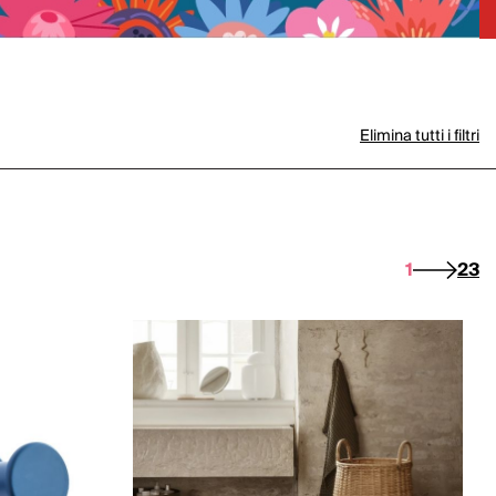
Elimina tutti i filtri
1
2
3