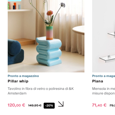
Pronto a magazzino
Pronto a maga
Pillar whip
Plana
Tavolino in fibra di vetro o poliresina di &K
Mensola in me
Amsterdam
misure disponi
120,
€
71,
€
00
40
149,
95
€
79,
-20%