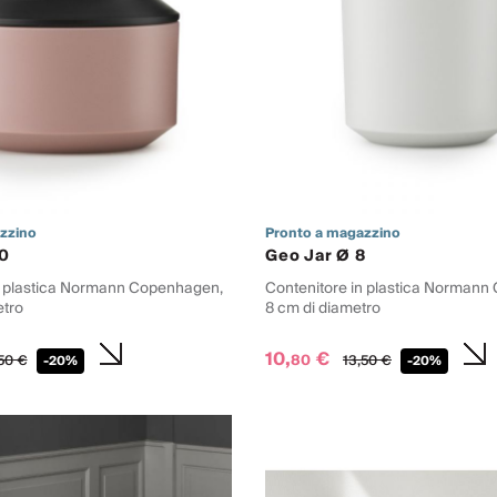
zzino
Pronto a magazzino
10
Geo Jar Ø 8
n plastica Normann Copenhagen,
Contenitore in plastica Norman
etro
8 cm di diametro
10,
€
80
50
€
13,
50
€
-20%
-20%