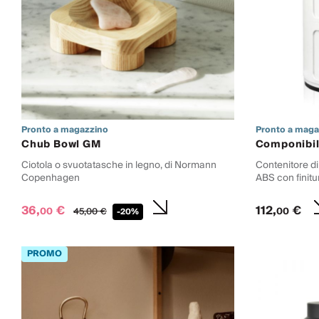
Pronto a magazzino
Pronto a maga
Chub Bowl GM
Componibil
Ciotola o svuotatasche in legno, di Normann
Contenitore di 
Copenhagen
ABS con finitu
36,
€
112,
€
00
00
45,
00
€
-20%