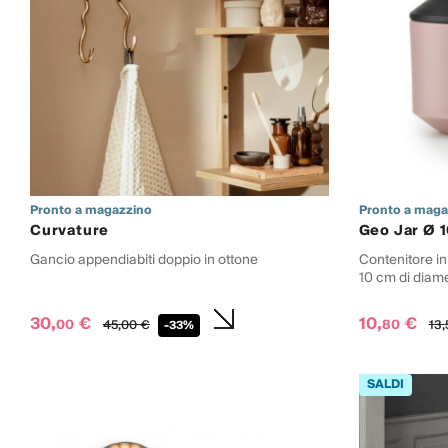
Pronto a magazzino
Pronto a maga
Curvature
Geo Jar Ø 
Gancio appendiabiti doppio in ottone
Contenitore i
10 cm di diam
30,
€
10,
€
00
80
45,
00
€
13,
-33%