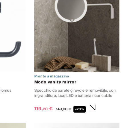
Pronto a magazzino
Modo vanity mirror
 Blomus
Specchio da parete girevole e removibile, con
ingranditore, luce LED e batteria ricaricabile
119,
€
20
149,
00
€
-20%