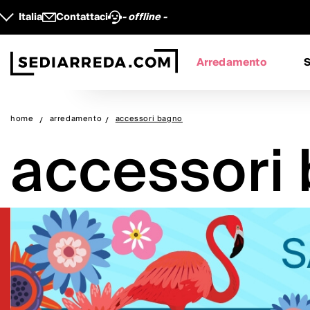
Italia
Contattaci
- offline -
Arredamento
S
home
arredamento
accessori bagno
accessori