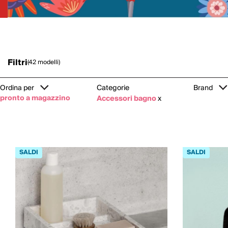
Filtri
(42 modelli)
Ordina per
Categorie
Brand
pronto a magazzino
Accessori bagno
x