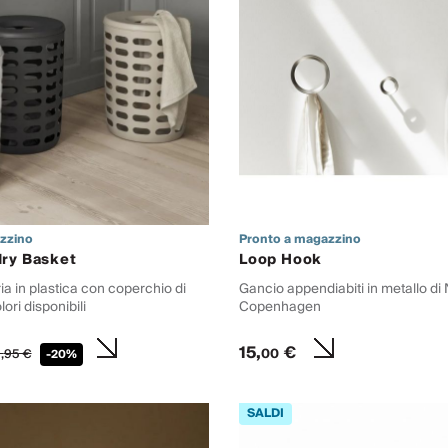
zzino
Pronto a magazzino
dry Basket
Loop Hook
a in plastica con coperchio di
Gancio appendiabiti in metallo d
ori disponibili
Copenhagen
15,
€
00
,
95
€
-20%