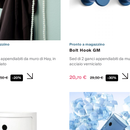
zzino
Pronto a magazzino
Bolt Hook GM
 appendiabiti da muro di Hay, in
Sed di 2 ganci appendiabiti da mur
iato
acciaio verniciato
20,
€
70
50
€
29,
50
€
-20%
-30%