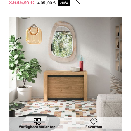
3.645,
€
90
4.051,
00
€
-10%
Verfügbare Varianten
Favoriten