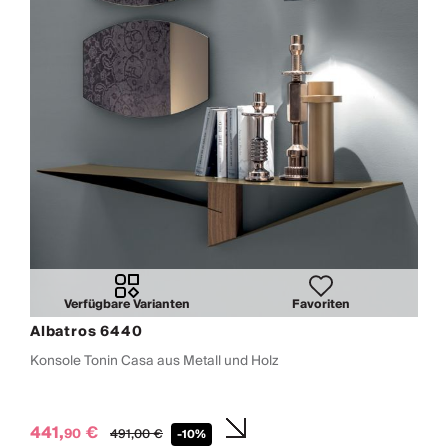
Verfügbare Varianten
Favoriten
Albatros 6440
Konsole Tonin Casa aus Metall und Holz
441,
€
90
491,
00
€
-10%