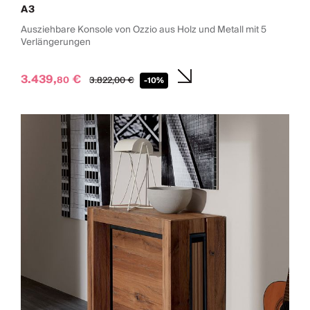
A3
Ausziehbare Konsole von Ozzio aus Holz und Metall mit 5
Verlängerungen
3.439,
€
80
3.822,
00
€
-10%