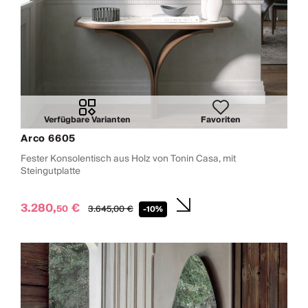
Verfügbare Varianten
Favoriten
Arco 6605
Fester Konsolentisch aus Holz von Tonin Casa, mit
Steingutplatte
3.280,
€
50
3.645,
00
€
-10%