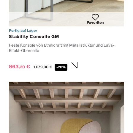
Favoriten
Fertig auf Lager
Stability Consolle GM
Feste Konsole von Ethnicraft mit Metallstruktur und Lava-
Effekt-Oberseite
863,
€
20
1.079,
00
€
-20%