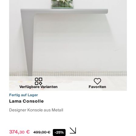
Verfügbare Varianten
Favoriten
Fertig auf Lager
Lama Consolle
Designer Konsole aus Metall
374,
€
30
499,
00
€
-25%