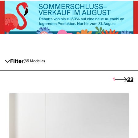
kann zu einem leibhaftigen Tisch, auch mit
bemerkenswerten Abmessungen, werden. Auf diese Weise
ist es möglich einen Essbereich, der normalerweise nicht
vorhanden ist, zu erschaffen, um Gäste für besondere
Anlässe zu empfangen. [...]
Filter
(65 Modelle)
1
2
3