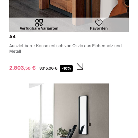
Verfügbare Varianten
Favoriten
A4
Ausziehbarer Konsolentisch von Ozzio aus Eichenholz und
Metall
2.803,
€
50
3.115,
00
€
-10%