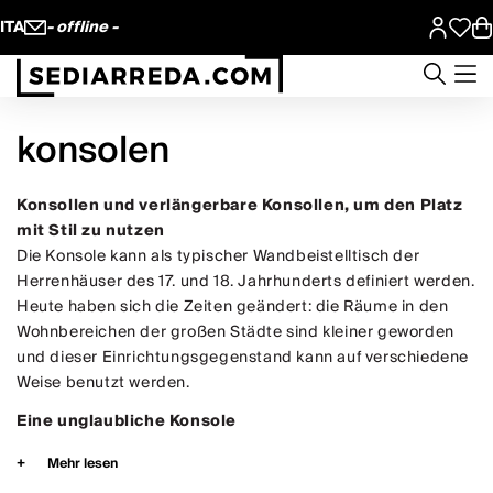
ITA
- offline -
konsolen
Konsollen und verlängerbare Konsollen, um den Platz
mit Stil zu nutzen
Die
Konsole
kann als typischer Wandbeistelltisch der
Herrenhäuser des 17. und 18. Jahrhunderts definiert werden.
Heute haben sich die Zeiten geändert: die Räume in den
Wohnbereichen der großen Städte sind kleiner geworden
und dieser Einrichtungsgegenstand kann auf verschiedene
Weise benutzt werden.
Eine unglaubliche Konsole
Falls „fest“ und an die Wand angelegt, dient sie als
Mehr lesen
einfaches Eingangsmöbel, aber die
verlängerbare Konsole