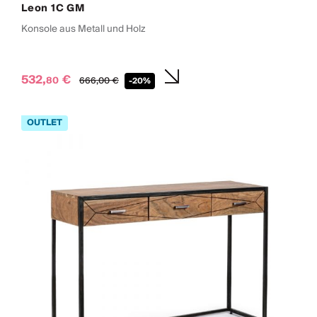
Leon 1C GM
Konsole aus Metall und Holz
532,
€
80
666,
00
€
-20%