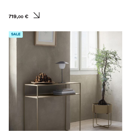
719,
€
00