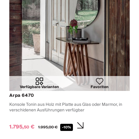
Verfügbare Varianten
Favoriten
Arpa 6470
Konsole Tonin aus Holz mit Platte aus Glas oder Marmor, in
verschidenen Ausführungen verfügbar
1.795,
€
50
1.995,
00
€
-10%