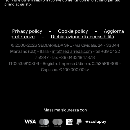
Iscriviti e ottieni subito il tuo Welcome Kit con uno sconto per tuo
primo acquisto.
Privacy policy
-
Cookie policy
-
Aggiorna
preferenze
-
Dichiarazione di accessibilità
© 2000-2026 SEDIARREDA SRL - via Cividale, 24 - 33044
Manzano (UD) - Italia -
info@sediarreda.com
- tel +39 0432
751347 - fax +39 0432 1847878
IT02535810309 - Registro Imprese Udine n. 02535810309 -
Cap. soc. € 100.000,00 i.v.
Massima sicurezza con