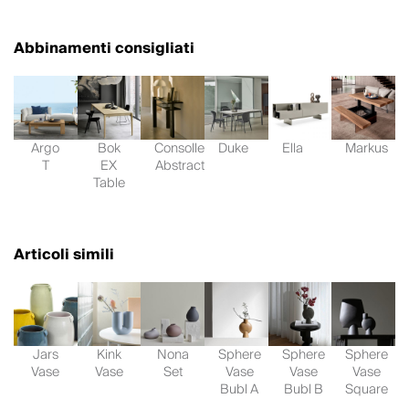
Abbinamenti consigliati
Argo
Bok
Consolle
Duke
Ella
Markus
T
EX
Abstract
Table
Articoli simili
Jars
Kink
Nona
Sphere
Sphere
Sphere
Vase
Vase
Set
Vase
Vase
Vase
Bubl A
Bubl B
Square