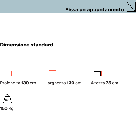
Fissa un appuntamento
Dimensione standard
Profondità
130
cm
Larghezza
130
cm
Altezza
75
cm
150
Kg