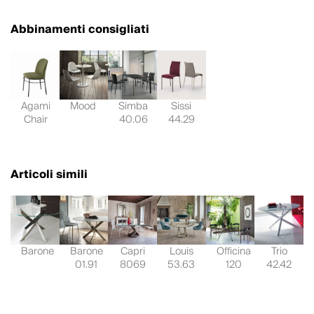
Abbinamenti consigliati
Agami
Mood
Simba
Sissi
Chair
40.06
44.29
Articoli simili
Barone
Barone
Capri
Louis
Officina
Trio
01.91
8069
53.63
120
42.42