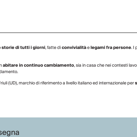
o
storie di tutti i giorni
, fatte di
convivialità
e
legami fra persone
. 
un
abitare in continuo cambiamento
, sia in casa che nei contesti lav
rredamento.
iuli (UD), marchio di riferimento a livello italiano ed internazionale per
segna