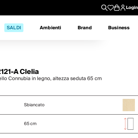
Login
SALDI
Ambienti
Brand
Business
121-A Clelia
llo Connubia in legno, altezza seduta 65 cm
Sbiancato
65 cm