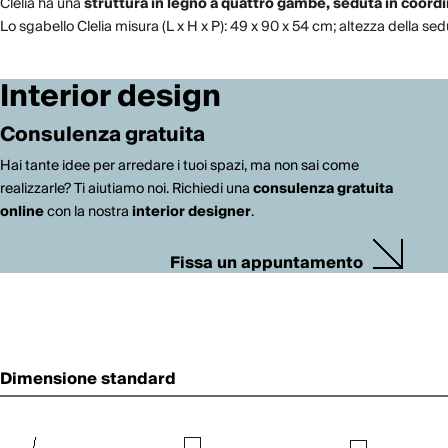
Clelia ha una
struttura in legno a quattro gambe, seduta in coord
Lo sgabello Clelia misura (L x H x P): 49 x 90 x 54 cm; altezza della se
Interior design
Consulenza gratuita
Hai tante idee per arredare i tuoi spazi, ma non sai come
realizzarle? Ti aiutiamo noi. Richiedi una
consulenza gratuita
online
con la nostra
interior designer
.
Fissa un appuntamento
Dimensione standard