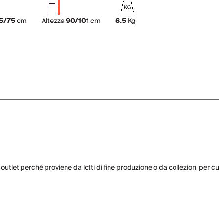
5/75
cm
Altezza
90/101
cm
6.5
Kg
 outlet perché proviene da lotti di fine produzione o da collezioni per c