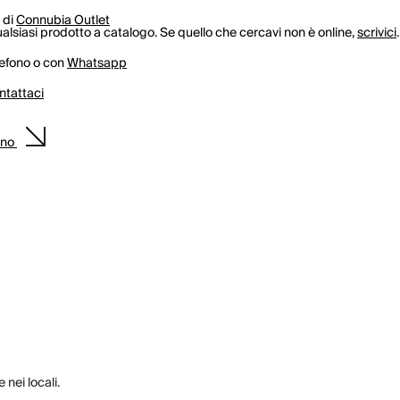
 di
Connubia Outlet
lsiasi prodotto a catalogo. Se quello che cercavi non è online,
scrivici
.
lefono o con
Whatsapp
ntattaci
ino
 nei locali.