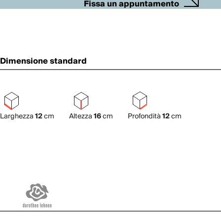
Fissa un appuntamento
Dimensione standard
Larghezza
12
cm
Altezza
16
cm
Profondità
12
cm