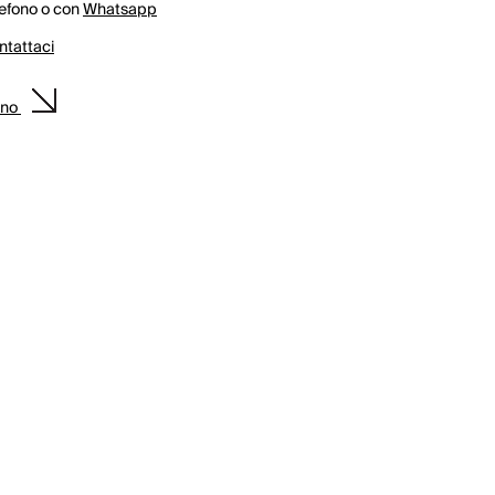
lefono o con
Whatsapp
ntattaci
ino