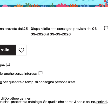
na prevista dal
25-
Disponibile
con
consegna prevista dal
03-
09-2026
al
09-09-2026
rello
egna
e, anche senza interessi
vo
per quantità o tempi di consegna personalizzati
 di
Dorothee Lehnen
lsiasi prodotto a catalogo. Se quello che cercavi non è online,
scrivici
.