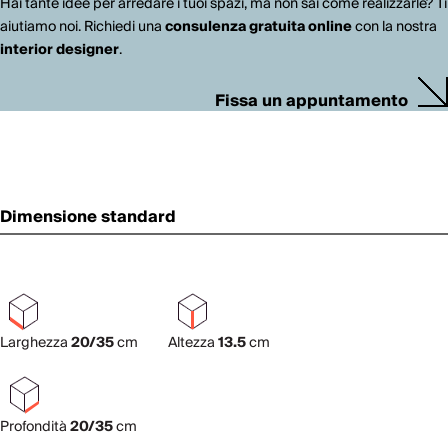
Hai tante idee per arredare i tuoi spazi, ma non sai come realizzarle? Ti
aiutiamo noi. Richiedi una
consulenza gratuita online
con la nostra
interior designer
.
Fissa un appuntamento
Dimensione standard
Larghezza
20/35
cm
Altezza
13.5
cm
Profondità
20/35
cm