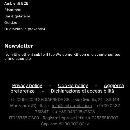
Ambienti B2B
Ristoranti
Bar e gelaterie
Outdoor
Quotazioni e preventivi
Newsletter
Iscriviti e ottieni subito il tuo Welcome Kit con uno sconto per tuo
primo acquisto.
Privacy policy
-
Cookie policy
-
Aggiorna
preferenze
-
Dichiarazione di accessibilità
© 2000-2026 SEDIARREDA SRL - via Cividale, 24 - 33044
Manzano (UD) - Italia -
info@sediarreda.com
- tel +39 0432
751347 - fax +39 0432 1847878
IT02535810309 - Registro Imprese Udine n. 02535810309 -
Cap. soc. € 100.000,00 i.v.