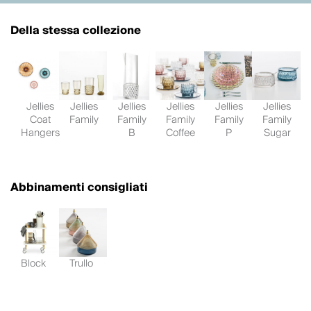
Della stessa collezione
Jellies
Jellies
Jellies
Jellies
Jellies
Jellies
Coat
Family
Family
Family
Family
Family
Hangers
B
Coffee
P
Sugar
Abbinamenti consigliati
Block
Trullo