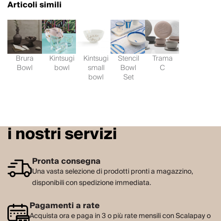
Articoli simili
Brura
Kintsugi
Kintsugi
Stencil
Trama
Bowl
bowl
small
Bowl
C
bowl
Set
i nostri servizi
Pronta consegna
Una vasta selezione di prodotti pronti a magazzino,
disponibili con spedizione immediata.
Pagamenti a rate
Acquista ora e paga in 3 o più rate mensili con Scalapay o