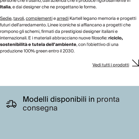
persone che li usano, dall'azienda che li produce rigorosamente in
Italia
, e dai designer che ne progettano le forme.
Sedie
,
tavoli
,
complementi
e
arredi
Kartell legano memoria e progetti
futuri dell'arredamento. Linee iconiche si affiancano a progetti che
rompono gli schemi, firmati da prestigiosi designer italiani e
internazionali. E i materiali abbracciano nuove filosofie:
riciclo,
sostenibilità e tutela dell'ambiente
, con l'obiettivo di una
produzione 100% green entro il 2030.
Vedi tutti i prodotti
Modelli disponibili in
pronta
consegna