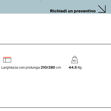
Richiedi un preventivo
Larghezza con prolunga
210/280
cm
44.5
Kg