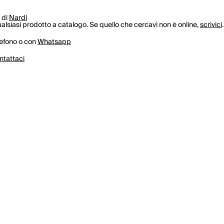
 di
Nardi
lsiasi prodotto a catalogo. Se quello che cercavi non è online,
scrivici
.
lefono o con
Whatsapp
ntattaci