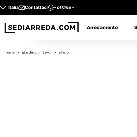
Italia
Contattaci
- offline -
Arredamento
S
home
giardino
tavoli
alloro