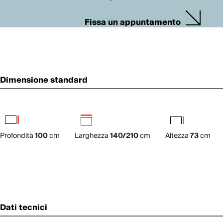
Fissa un appuntamento
Dimensione standard
Profondità
100
cm
Larghezza
140/210
cm
Altezza
73
cm
Dati tecnici