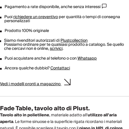
Pagamento a rate disponibile, anche senza interessi
Puoi
richiedere un preventivo
per quantità o tempi di consegna
personalizzati
Prodotto 100% originale
Siamo rivenditori autorizzati di
Plustcollection
Possiamo ordinare per te qualsiasi prodotto a catalogo. Se quello
che cercavi non è online,
scrivici
.
Puoi acquistare anche al telefono o con
Whatsapp
Ancora qualche dubbio?
Contattaci
Vedi i modelli pronti a magazzino
Fade Table, tavolo alto di Plust
.
Tavolo alto in polietilene
, materiale adatto all'
utilizzo all'aria
aperta
. Le forme sinuose e la superficie rigata ricordano i materiali
naturali. È possibile scegliere il tavolo con il
piano in HPL di colore