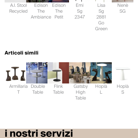
A.I. Stool
Edison
Edison
Emi
Lisa
Nenè
Recycled
The
The
Sg
Sg
SG
Ambiance
Petit
2347
2881
Go
Green
Articoli simili
Armillaria
Double
Flink
Gatsby
Hoplà
Hoplà
T
Table
Table
High
L
S
Table
i nostri servizi