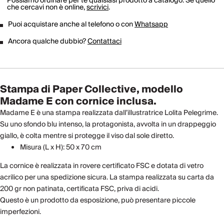
Possiamo ordinare per te qualsiasi prodotto a catalogo. Se quello
che cercavi non è online,
scrivici
.
Puoi acquistare anche al telefono o con
Whatsapp
Ancora qualche dubbio?
Contattaci
Stampa di Paper Collective, modello
Madame E con cornice inclusa.
Madame E è una stampa realizzata dall’illustratrice Lolita Pelegrime.
Su uno sfondo blu intenso, la protagonista, avvolta in un drappeggio
giallo, è colta mentre si protegge il viso dal sole diretto.
Misura (L x H): 50 x 70 cm
La cornice è realizzata in rovere certificato FSC e dotata di vetro
acrilico per una spedizione sicura. La stampa realizzata su carta da
200 gr non patinata, certificata FSC, priva di acidi.
Questo è un prodotto da esposizione, può presentare piccole
imperfezioni.