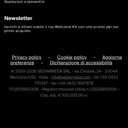
Quotazioni e preventivi
Newsletter
Iscriviti e ottieni subito il tuo Welcome Kit con uno sconto per tuo
primo acquisto.
Privacy policy
-
Cookie policy
-
Aggiorna
preferenze
-
Dichiarazione di accessibilità
© 2000-2026 SEDIARREDA SRL - via Cividale, 24 - 33044
Manzano (UD) - Italia -
info@sediarreda.com
- tel +39 0432
751347 - fax +39 0432 1847878
IT02535810309 - Registro Imprese Udine n. 02535810309 -
Cap. soc. € 100.000,00 i.v.