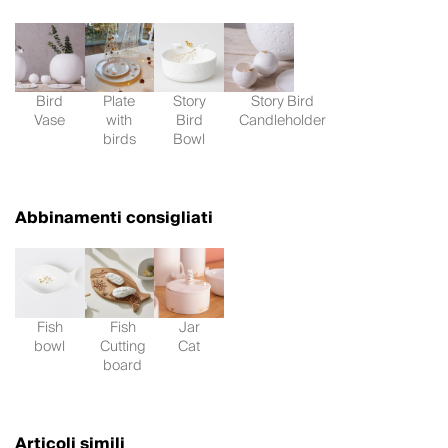
Bird
Plate
Story
Story Bird
Vase
with
Bird
Candleholder
birds
Bowl
Abbinamenti consigliati
Fish
Fish
Jar
bowl
Cutting
Cat
board
Articoli simili