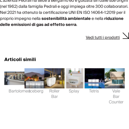
L'azienda Pedrali ha sede a Bergamo ed è guidata sin dalle sue origini
(nel 1962) dalla famiglia Pedrali e oggi impiega oltre 300 collaboratori.
Nel 2021 ha ottenuto la certificazione UNI EN ISO 14064-1:2019 per il
proprio impegno nella
sostenibilità ambientale
e nella
riduzione
delle emissioni di gas ad effetto serra
.
Vedi tutti i prodotti
Articoli simili
Bartolomeo
Iceberg
Roller
Splay
Tetris
Vale
Bar
Bar
Counter