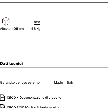
Altezza
108
cm
48
Kg
Dati tecnici
Garantito per uso esterno
Made in Italy
Igloo
-
Documentazione di prodotto
Igloo Consolle
-
Scheda tecnica