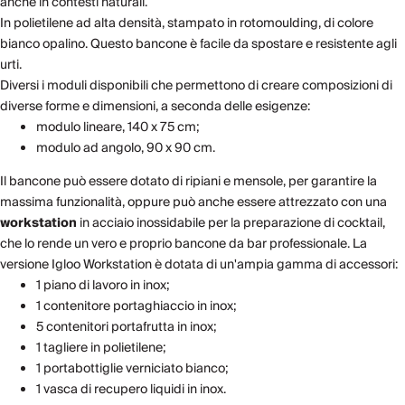
anche in contesti naturali.
In polietilene ad alta densità, stampato in ro­tomoulding, di colore
bianco opalino. Questo bancone è facile da spo­stare e resistente agli
urti.
Diversi i moduli disponibili che permettono di creare composizioni di
diverse forme e dimensioni, a seconda delle esigenze:
modulo lineare, 140 x 75 cm;
modulo ad angolo, 90 x 90 cm.
Il bancone può essere dotato di ripiani e mensole, per garantire la
massima funzionalità, oppure può anche essere attrezzato con una
workstation
in acciaio inossidabile per la preparazione di cocktail,
che lo rende un vero e proprio bancone da bar professionale. La
versione Igloo Workstation è dotata di un'ampia gamma di accessori:
1 piano di lavoro in inox;
1 contenitore portaghiaccio in inox;
5 contenitori portafrutta in inox;
1 tagliere in polietilene;
1 portabottiglie verniciato bianco;
1 vasca di recupero liquidi in inox.