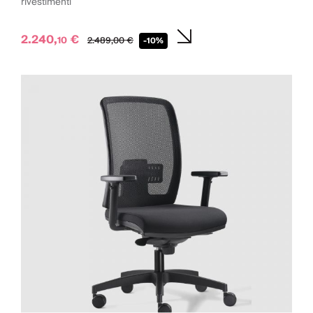
rivestimenti
2.240,
€
10
2.489,
00
€
-10%