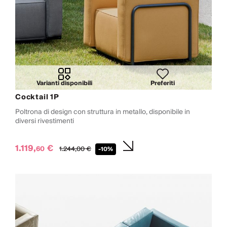
Varianti disponibili
Preferiti
Cocktail 1P
Poltrona di design con struttura in metallo, disponibile in
diversi rivestimenti
1.119,
€
60
1.244,
00
€
-10%