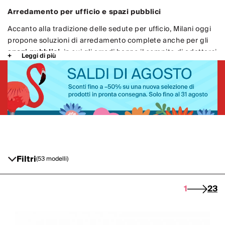
Arredamento per ufficio e spazi pubblici
Accanto alla tradizione delle sedute per ufficio, Milani oggi
propone soluzioni di arredamento complete anche per gli
spazi pubblici
, in cui gli arredi hanno il compito di adattarsi
Leggi di più
in modo flessibile a
contesti dinamici
di lavoro e anche
tempo libero. [...]
Filtri
(53 modelli)
1
2
3