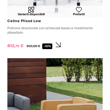
Varianti disponibili
Preferiti
Celine Plissé Low
Poltrona direzionale con schienale basso e rivestimento
plissettato
812,
€
70
903,
00
€
-10%