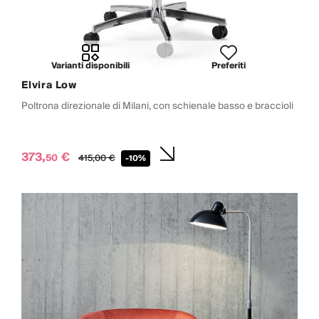
Varianti disponibili
Preferiti
Elvira Low
Poltrona direzionale di Milani, con schienale basso e braccioli
373,
€
50
415,
00
€
-10%