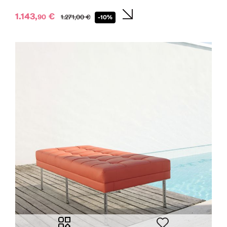
1.143,
€
90
1.271,
00
€
-10%