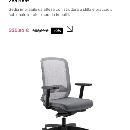
Zed Host
Sedia impilabile da attesa con struttura a slitta e braccioli,
schienale in rete e seduta imbottita
325,
€
80
362,
00
€
-10%