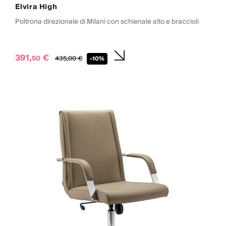
Elvira High
Poltrona direzionale di Milani con schienale alto e braccioli
391,
€
50
435,
00
€
-10%