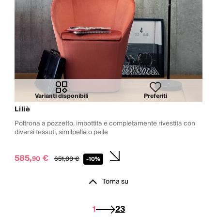
Varianti disponibili
Preferiti
Liliè
Poltrona a pozzetto, imbottita e completamente rivestita con
diversi tessuti, similpelle o pelle
585,
€
90
651,
00
€
-10%
Torna su
1
2
3