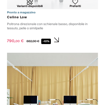
Varianti disponibili
Preferiti
Pronto a magazzino
Celine Low
Poltrona direzionale con schienale basso, disponibile in
tessuto, pelle o similpelle
790,
€
00
882,
00
€
-10%