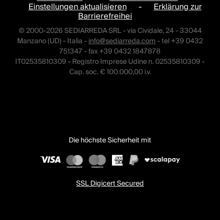
Einstellungen aktualisieren
-
Erklärung zur
Barrierefreihei
© 2000-2026 SEDIARREDA SRL - via Cividale, 24 - 33044
Manzano (UD) - Italia -
info@sediarreda.com
- tel +39 0432
751347 - fax +39 0432 1847878
IT02535810309 - Registro Imprese Udine n. 02535810309 -
Cap. soc. € 100.000,00 i.v.
Die höchste Sicherheit mit
SSL Digicert Secured