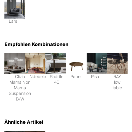
Lars
Empfohlen Kombinationen
Clizia
Ndebele
Paddle
Paper
Pisa
RAY
Mama Non
40
low
Mama
table
Suspension
B/W
Ähnliche Artikel