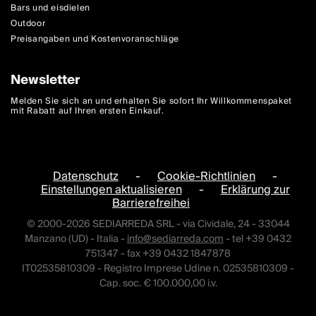
Bars und eisdielen
Outdoor
Preisangaben und Kostenvoranschläge
Newsletter
Melden Sie sich an und erhalten Sie sofort Ihr Willkommenspaket
mit Rabatt auf Ihren ersten Einkauf.
Datenschutz
-
Cookie-Richtlinien
-
Einstellungen aktualisieren
-
Erklärung zur
Barrierefreihei
© 2000-2026 SEDIARREDA SRL - via Cividale, 24 - 33044
Manzano (UD) - Italia -
info@sediarreda.com
- tel +39 0432
751347 - fax +39 0432 1847878
IT02535810309 - Registro Imprese Udine n. 02535810309 -
Cap. soc. € 100.000,00 i.v.