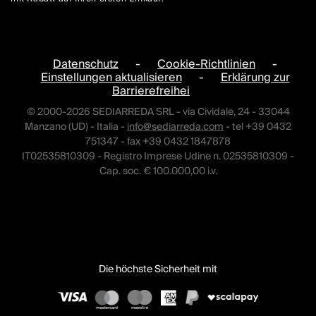
Datenschutz
-
Cookie-Richtlinien
-
Einstellungen aktualisieren
-
Erklärung zur
Barrierefreihei
© 2000-2026 SEDIARREDA SRL - via Cividale, 24 - 33044
Manzano (UD) - Italia -
info@sediarreda.com
- tel +39 0432
751347 - fax +39 0432 1847878
IT02535810309 - Registro Imprese Udine n. 02535810309 -
Cap. soc. € 100.000,00 i.v.
Die höchste Sicherheit mit