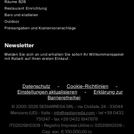
Räume B2B
Restaurant Einrichtung
Bars und eisdielen
Outdoor
Preisangaben und Kostenvoranschläge
Newsletter
Melden Sie sich an und erhalten Sie sofort Ihr Willkommenspaket
mit Rabatt auf Ihren ersten Einkauf.
Datenschutz
-
Cookie-Richtlinien
-
Einstellungen aktualisieren
-
Erklärung zur
Barrierefreihei
© 2000-2026 SEDIARREDA SRL - via Cividale, 24 - 33044
Manzano (UD) - Italia -
info@sediarreda.com
- tel +39 0432
751347 - fax +39 0432 1847878
IT02535810309 - Registro Imprese Udine n. 02535810309 -
Cap. soc. € 100.000,00 i.v.