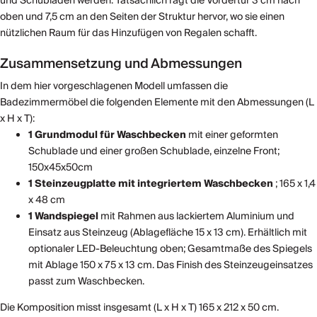
und Schubladen werden. Tatsächlich ragt die Vordertür 3 cm nach
oben und 7,5 cm an den Seiten der Struktur hervor, wo sie einen
nützlichen Raum für das Hinzufügen von Regalen schafft.
Zusammensetzung und Abmessungen
In dem hier vorgeschlagenen Modell umfassen die
Badezimmermöbel die folgenden Elemente mit den Abmessungen (L
x H x T):
1 Grundmodul für Waschbecken
mit einer geformten
Schublade und einer großen Schublade, einzelne Front;
150x45x50cm
1 Steinzeugplatte
mit integriertem Waschbecken
; 165 x 1,4
x 48 cm
1 Wandspiegel
mit Rahmen aus lackiertem Aluminium und
Einsatz aus Steinzeug (Ablagefläche 15 x 13 cm). Erhältlich mit
optionaler LED-Beleuchtung oben; Gesamtmaße des Spiegels
mit Ablage 150 x 75 x 13 cm. Das Finish des Steinzeugeinsatzes
passt zum Waschbecken.
Die Komposition misst insgesamt (L x H x T) 165 x 212 x 50 cm.