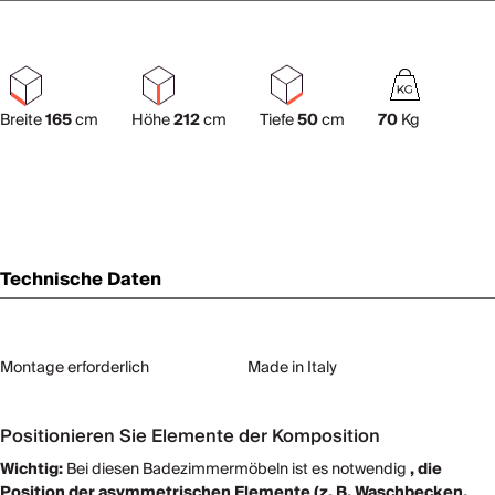
Breite
165
cm
Höhe
212
cm
Tiefe
50
cm
70
Kg
Technische Daten
Montage erforderlich
Made in Italy
Positionieren Sie Elemente der Komposition
Wichtig:
Bei diesen Badezimmermöbeln ist es notwendig
, die
Position der asymmetrischen Elemente (z. B. Waschbecken,