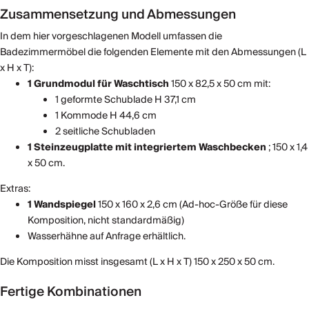
Zusammensetzung und Abmessungen
In dem hier vorgeschlagenen Modell umfassen die
Badezimmermöbel die folgenden Elemente mit den Abmessungen (L
x H x T):
1 Grundmodul für Waschtisch
150 x 82,5 x 50 cm mit:
1 geformte Schublade H 37,1 cm
1 Kommode H 44,6 cm
2 seitliche Schubladen
1 Steinzeugplatte
mit integriertem Waschbecken
; 150 x 1,4
x 50 cm.
Extras:
1 Wandspiegel
150 x 160 x 2,6 cm (Ad-hoc-Größe für diese
Komposition, nicht standardmäßig)
Wasserhähne auf Anfrage erhältlich.
Die Komposition misst insgesamt (L x H x T) 150 x 250 x 50 cm.
Fertige Kombinationen