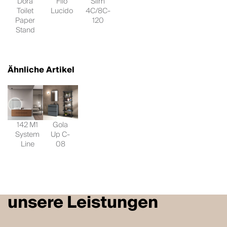
Dora
Filo
Slim
Toilet
Lucido
4C/8C-
Paper
120
Stand
Ähnliche Artikel
142 M1
Gola
System
Up C-
Line
08
unsere Leistungen