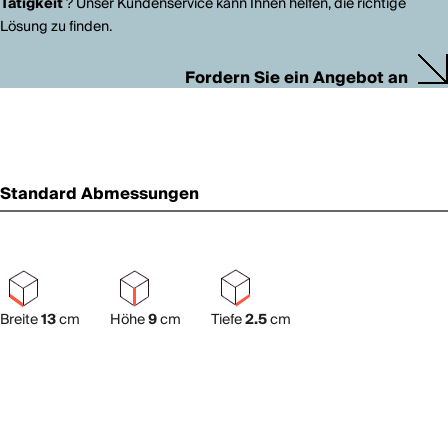
Tätigkeit
? Unser Kundenservice kann Ihnen helfen, die richtige
Lösung zu finden.
Fordern Sie ein Angebot an
Standard Abmessungen
Breite
13
cm
Höhe
9
cm
Tiefe
2.5
cm