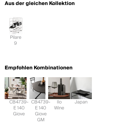
Aus der gleichen Kollektion
Pilare
9
Empfohlen Kombinationen
CB4739-
CB4739-
Ilo
Japan
E 140
E 140
Wine
Giove
Giove
GM