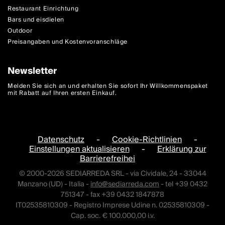
Restaurant Einrichtung
Bars und eisdielen
Outdoor
Preisangaben und Kostenvoranschläge
Newsletter
Melden Sie sich an und erhalten Sie sofort Ihr Willkommenspaket
mit Rabatt auf Ihren ersten Einkauf.
Datenschutz
-
Cookie-Richtlinien
-
Einstellungen aktualisieren
-
Erklärung zur
Barrierefreihei
© 2000-2026 SEDIARREDA SRL - via Cividale, 24 - 33044
Manzano (UD) - Italia -
info@sediarreda.com
- tel +39 0432
751347 - fax +39 0432 1847878
IT02535810309 - Registro Imprese Udine n. 02535810309 -
Cap. soc. € 100.000,00 i.v.