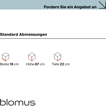
Fordern Sie ein Angebot an
Standard Abmessungen
Breite
19
cm
Höhe
67
cm
Tiefe
22
cm