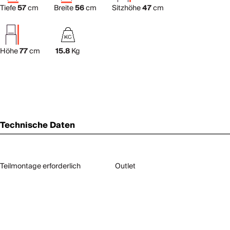
Tiefe
57
cm
Breite
56
cm
Sitzhöhe
47
cm
Höhe
77
cm
15.8
Kg
Technische Daten
Teilmontage erforderlich
Outlet