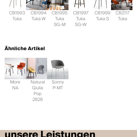
CB1993
CB1994
CB1995
CB1997
CB1999
CB2117
Tuka
Tuka W
Tuka
Tuka
Tuka S
Tuka
SG-M
SG-W
Ähnliche Artikel
More
Natural
Sonny
NA
Giulia
P-MT
Pop
2828
unsere Leistungen