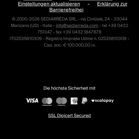
Einstellungen aktualisieren
-
Erklärung zur
Barrierefreihei
© 2000-2026 SEDIARREDA SRL - via Cividale, 24 - 33044
Manzano (UD) - Italia -
info@sediarreda.com
- tel +39 0432
751347 - fax +39 0432 1847878
IT02535810309 - Registro Imprese Udine n. 02535810309 -
Cap. soc. € 100.000,00 i.v.
Die höchste Sicherheit mit
SSL Digicert Secured