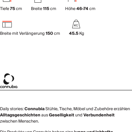
Tiefe
75
cm
Breite
115
cm
Höhe
46-74
cm
Breite mit Verlängerung
150
cm
45.5
Kg
Daily stories:
Connubia
Stühle, Tische, Möbel und Zubehöre erzählen
Alltagsgeschichten
aus
Geselligkeit
und
Verbundenheit
zwischen Menschen.