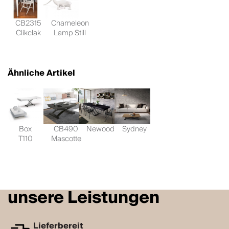
CB2315
Chameleon
Clikclak
Lamp Still
Ähnliche Artikel
Box
CB490
Newood
Sydney
T110
Mascotte
unsere Leistungen
Lieferbereit