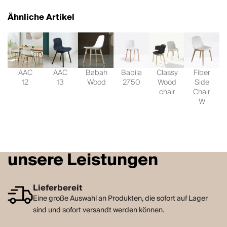
Ähnliche Artikel
AAC
AAC
Babah
Babila
Classy
Fiber
12
13
Wood
2750
Wood
Side
chair
Chair
W
unsere Leistungen
Lieferbereit
Eine große Auswahl an Produkten, die sofort auf Lager
sind und sofort versandt werden können.