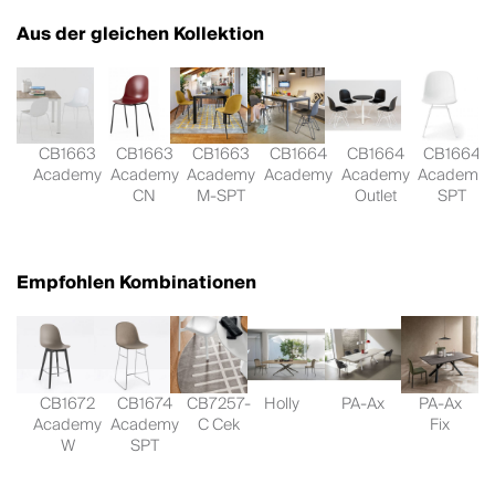
Aus der gleichen Kollektion
CB1663
CB1663
CB1663
CB1664
CB1664
CB1664
Academy
Academy
Academy
Academy
Academy
Academy
CN
M-SPT
Outlet
SPT
Empfohlen Kombinationen
CB1672
CB1674
CB7257-
Holly
PA-Ax
PA-Ax
Academy
Academy
C Cek
Fix
W
SPT