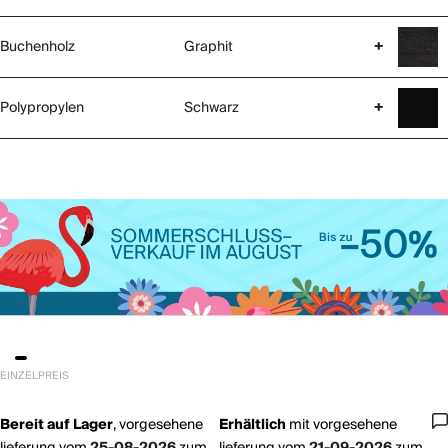
Buchenholz
Graphit
+
Polypropylen
Schwarz
+
EINZELPREIS
Bereit auf Lager
,
vorgesehene
Erhältlich
mit
vorgesehene
lieferung vom
25-08-2026
zum
lieferung vom
21-09-2026
zum