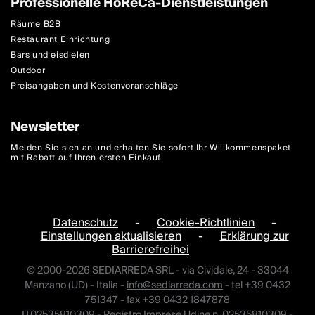
Professionelle HoReCa-Dienstleistungen
Räume B2B
Restaurant Einrichtung
Bars und eisdielen
Outdoor
Preisangaben und Kostenvoranschläge
Newsletter
Melden Sie sich an und erhalten Sie sofort Ihr Willkommenspaket
mit Rabatt auf Ihren ersten Einkauf.
Datenschutz
-
Cookie-Richtlinien
-
Einstellungen aktualisieren
-
Erklärung zur
Barrierefreihei
© 2000-2026 SEDIARREDA SRL - via Cividale, 24 - 33044
Manzano (UD) - Italia -
info@sediarreda.com
- tel +39 0432
751347 - fax +39 0432 1847878