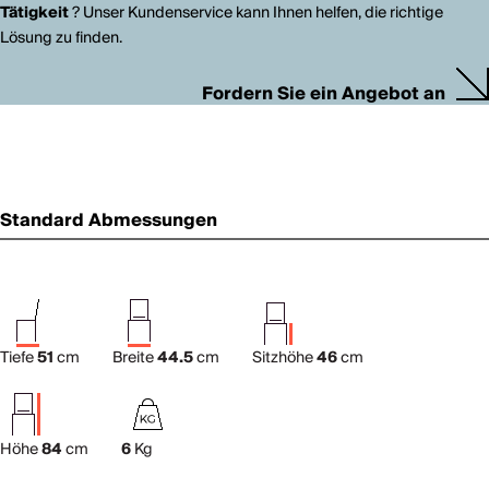
Tätigkeit
? Unser Kundenservice kann Ihnen helfen, die richtige
Lösung zu finden.
Fordern Sie ein Angebot an
Standard Abmessungen
Tiefe
51
cm
Breite
44.5
cm
Sitzhöhe
46
cm
Höhe
84
cm
6
Kg