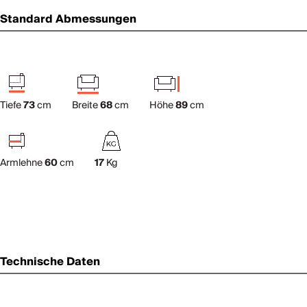
Standard Abmessungen
Tiefe
73
cm
Breite
68
cm
Höhe
89
cm
Armlehne
60
cm
17
Kg
Technische Daten