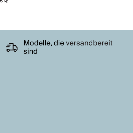
5
Kg
Modelle, die
versandbereit
sind