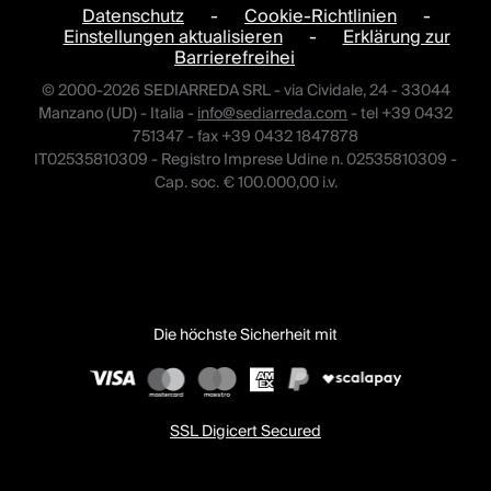
Datenschutz
-
Cookie-Richtlinien
-
Einstellungen aktualisieren
-
Erklärung zur
Barrierefreihei
© 2000-2026 SEDIARREDA SRL - via Cividale, 24 - 33044
Manzano (UD) - Italia -
info@sediarreda.com
- tel +39 0432
751347 - fax +39 0432 1847878
IT02535810309 - Registro Imprese Udine n. 02535810309 -
Cap. soc. € 100.000,00 i.v.
Die höchste Sicherheit mit
SSL Digicert Secured