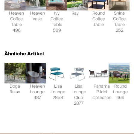
Heaven
Heaven
Ivy
Ray
Round
Shine
Coffee
Vase
Coffee
Coffee
Coffee
Table
Table
Table
Table
496
589
252
Ähnliche Artikel
Doga
Heaven
Lisa
Lisa
Panama
Round
Relax
Lounge
Lounge
Lounge
P Idol
Lounge
487
2858
Club
Collection
469
2877