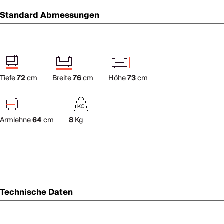
Standard Abmessungen
Tiefe
72
cm
Breite
76
cm
Höhe
73
cm
Armlehne
64
cm
8
Kg
Technische Daten