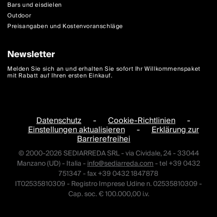
Bars und eisdielen
Outdoor
Preisangaben und Kostenvoranschläge
Newsletter
Melden Sie sich an und erhalten Sie sofort Ihr Willkommenspaket
mit Rabatt auf Ihren ersten Einkauf.
Datenschutz
-
Cookie-Richtlinien
-
Einstellungen aktualisieren
-
Erklärung zur
Barrierefreihei
© 2000-2026 SEDIARREDA SRL - via Cividale, 24 - 33044
Manzano (UD) - Italia -
info@sediarreda.com
- tel +39 0432
751347 - fax +39 0432 1847878
IT02535810309 - Registro Imprese Udine n. 02535810309 -
Cap. soc. € 100.000,00 i.v.