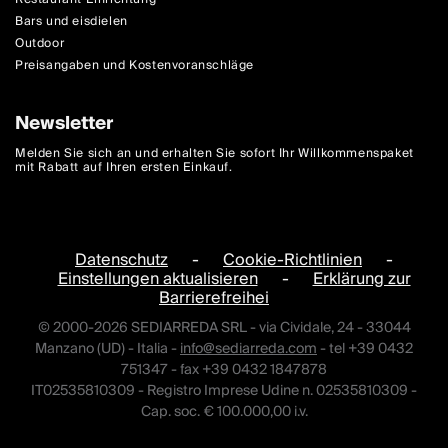
Bars und eisdielen
Outdoor
Preisangaben und Kostenvoranschläge
Newsletter
Melden Sie sich an und erhalten Sie sofort Ihr Willkommenspaket
mit Rabatt auf Ihren ersten Einkauf.
Datenschutz
-
Cookie-Richtlinien
-
Einstellungen aktualisieren
-
Erklärung zur
Barrierefreihei
© 2000-2026 SEDIARREDA SRL - via Cividale, 24 - 33044
Manzano (UD) - Italia -
info@sediarreda.com
- tel +39 0432
751347 - fax +39 0432 1847878
IT02535810309 - Registro Imprese Udine n. 02535810309 -
Cap. soc. € 100.000,00 i.v.