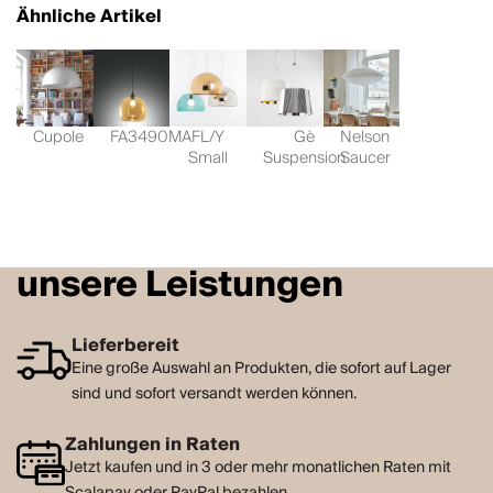
Ähnliche Artikel
Cupole
FA3490MA
FL/Y
Gè
Nelson
Small
Suspension
Saucer
unsere Leistungen
Lieferbereit
Eine große Auswahl an Produkten, die sofort auf Lager
sind und sofort versandt werden können.
Zahlungen in Raten
Jetzt kaufen und in 3 oder mehr monatlichen Raten mit
Scalapay oder PayPal bezahlen.