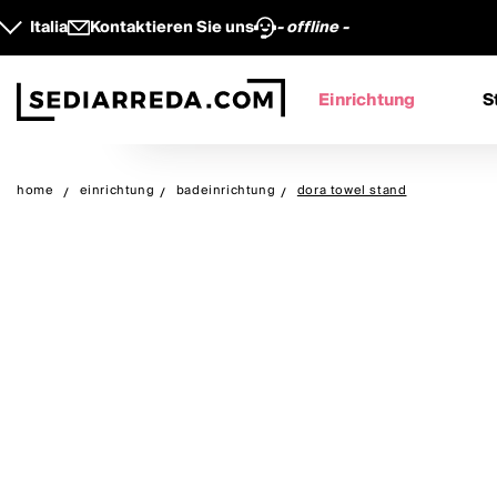
Italia
Kontaktieren Sie uns
- offline -
Einrichtung
S
home
einrichtung
badeinrichtung
dora towel stand