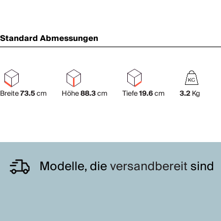
Standard Abmessungen
Breite
73.5
cm
Höhe
88.3
cm
Tiefe
19.6
cm
3.2
Kg
Modelle, die
versandbereit
sind