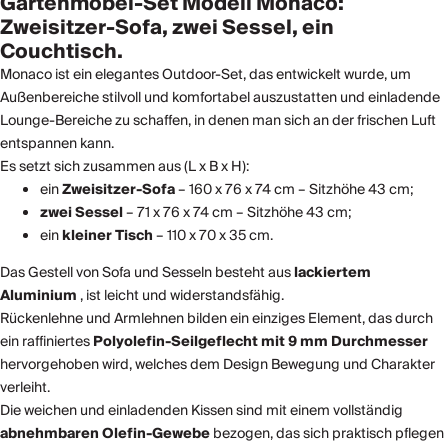
Gartenmöbel-Set Modell Monaco:
Zweisitzer-Sofa, zwei Sessel, ein
Couchtisch.
Monaco ist ein elegantes Outdoor-Set, das entwickelt wurde, um
Außenbereiche stilvoll und komfortabel auszustatten und einladende
Lounge-Bereiche zu schaffen, in denen man sich an der frischen Luft
entspannen kann.
Es setzt sich zusammen aus (L x B x H):
ein
Zweisitzer-Sofa
– 160 x 76 x 74 cm – Sitzhöhe 43 cm;
zwei Sessel
– 71 x 76 x 74 cm – Sitzhöhe 43 cm;
ein
kleiner Tisch
– 110 x 70 x 35 cm.
Das Gestell von Sofa und Sesseln besteht aus
lackiertem
Aluminium
, ist leicht und widerstandsfähig.
Rückenlehne und Armlehnen bilden ein einziges Element, das durch
ein raffiniertes
Polyolefin-Seilgeflecht mit 9 mm Durchmesser
hervorgehoben wird, welches dem Design Bewegung und Charakter
verleiht.
Die weichen und einladenden Kissen sind mit einem vollständig
abnehmbaren
Olefin-Gewebe
bezogen, das sich praktisch pflegen