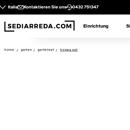
Italia
Kontaktieren Sie uns
0432 751347
Einrichtung
S
home
garten
gartenset
tropea set