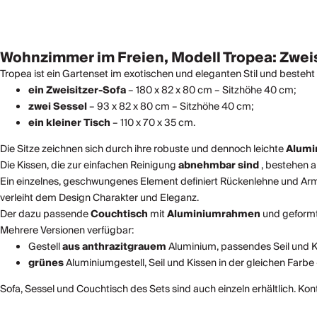
Wohnzimmer im Freien, Modell Tropea: Zweis
Tropea ist ein Gartenset im exotischen und eleganten Stil und besteht a
ein Zweisitzer-Sofa
– 180 x 82 x 80 cm – Sitzhöhe 40 cm;
zwei Sessel
– 93 x 82 x 80 cm – Sitzhöhe 40 cm;
ein kleiner Tisch
– 110 x 70 x 35 cm.
Die Sitze zeichnen sich durch ihre robuste und dennoch leichte
Alumi
Die Kissen, die zur einfachen Reinigung
abnehmbar sind
, bestehen 
Ein einzelnes, geschwungenes Element definiert Rückenlehne und Ar
verleiht dem Design Charakter und Eleganz.
Der dazu passende
Couchtisch
mit
Aluminiumrahmen
und geformt
Mehrere Versionen verfügbar:
Gestell
aus anthrazitgrauem
Aluminium, passendes Seil und K
grünes
Aluminiumgestell, Seil und Kissen in der gleichen Farbe
Sofa, Sessel und Couchtisch des Sets sind auch einzeln erhältlich. Ko