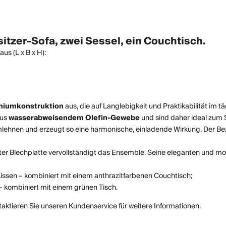
itzer-Sofa, zwei Sessel, ein Couchtisch.
us (L x B x H):
niumkonstruktion
aus, die auf Langlebigkeit und Praktikabilität im t
aus
wasserabweisendem Olefin-Gewebe
und sind daher ideal zum 
mlehnen und erzeugt so eine harmonische, einladende Wirkung. Der B
er Blechplatte vervollständigt das Ensemble. Seine eleganten und mo
issen – kombiniert mit einem anthrazitfarbenen Couchtisch;
 - kombiniert mit einem grünen Tisch.
ntaktieren Sie unseren Kundenservice für weitere Informationen.