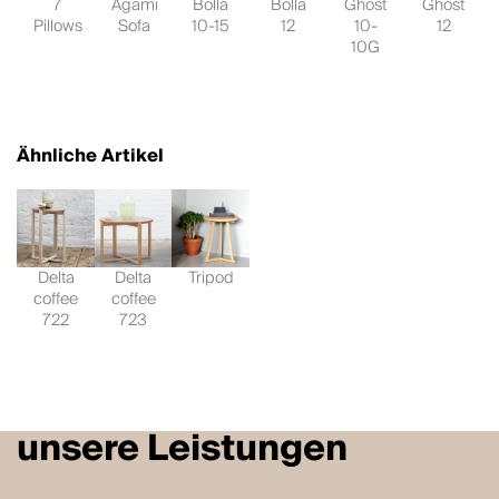
7
Agami
Bolla
Bolla
Ghost
Ghost
Pillows
Sofa
10-15
12
10-
12
10G
Ähnliche Artikel
Delta
Delta
Tripod
coffee
coffee
722
723
unsere Leistungen