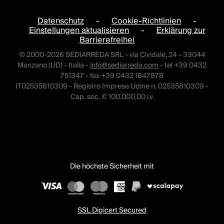
Datenschutz
-
Cookie-Richtlinien
-
Einstellungen aktualisieren
-
Erklärung zur
Barrierefreihei
© 2000-2026 SEDIARREDA SRL - via Cividale, 24 - 33044
Manzano (UD) - Italia -
info@sediarreda.com
- tel +39 0432
751347 - fax +39 0432 1847878
IT02535810309 - Registro Imprese Udine n. 02535810309 -
Cap. soc. € 100.000,00 i.v.
Die höchste Sicherheit mit
SSL Digicert Secured