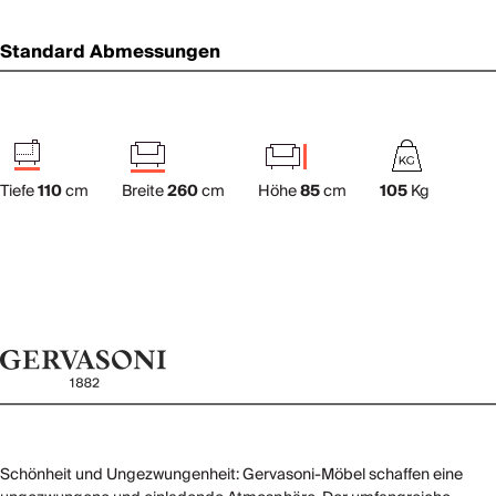
Standard Abmessungen
Tiefe
110
cm
Breite
260
cm
Höhe
85
cm
105
Kg
Schönheit und Ungezwungenheit: Gervasoni-Möbel schaffen eine