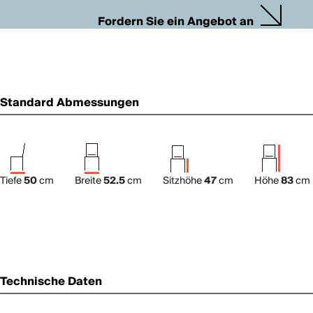
Fordern Sie ein Angebot an
Standard Abmessungen
Tiefe
50
cm
Breite
52.5
cm
Sitzhöhe
47
cm
Höhe
83
cm
Technische Daten