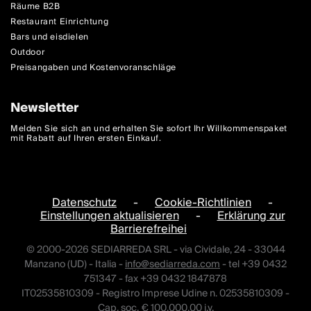
Räume B2B
Restaurant Einrichtung
Bars und eisdielen
Outdoor
Preisangaben und Kostenvoranschläge
Newsletter
Melden Sie sich an und erhalten Sie sofort Ihr Willkommenspaket
mit Rabatt auf Ihren ersten Einkauf.
Datenschutz
-
Cookie-Richtlinien
-
Einstellungen aktualisieren
-
Erklärung zur
Barrierefreihei
© 2000-2026 SEDIARREDA SRL - via Cividale, 24 - 33044
Manzano (UD) - Italia -
info@sediarreda.com
- tel +39 0432
751347 - fax +39 0432 1847878
IT02535810309 - Registro Imprese Udine n. 02535810309 -
Cap. soc. € 100.000,00 i.v.