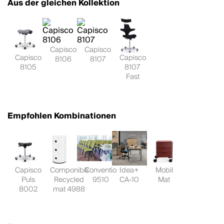
Aus der gleichen Kollektion
Capisco
Capisco
Capisco
Capisco
8106
8107
8105
8107
Fast
Empfohlen Kombinationen
Capisco
Componibili
Conventio
Idea+
Mobil
Puls
Recycled
9510
CA-10
Mat
8002
mat 4988