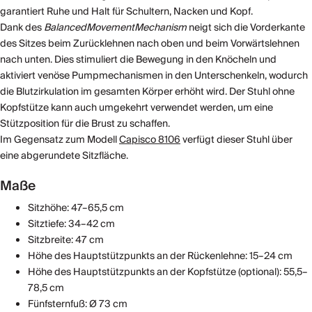
garantiert Ruhe und Halt für Schultern, Nacken und Kopf.
Dank des
BalancedMovementMechanism
neigt sich die Vorderkante
des Sitzes beim Zurücklehnen nach oben und beim Vorwärtslehnen
nach unten. Dies stimuliert die Bewegung in den Knöcheln und
aktiviert venöse Pumpmechanismen in den Unterschenkeln, wodurch
die Blutzirkulation im gesamten Körper erhöht wird. Der Stuhl ohne
Kopfstütze kann auch umgekehrt verwendet werden, um eine
Stützposition für die Brust zu schaffen.
Im Gegensatz zum Modell
Capisco 8106
verfügt dieser Stuhl über
eine abgerundete Sitzfläche.
Maße
Sitzhöhe: 47–65,5 cm
Sitztiefe: 34–42 cm
Sitzbreite: 47 cm
Höhe des Hauptstützpunkts an der Rückenlehne: 15–24 cm
Höhe des Hauptstützpunkts an der Kopfstütze (optional): 55,5–
78,5 cm
Fünfsternfuß: Ø 73 cm