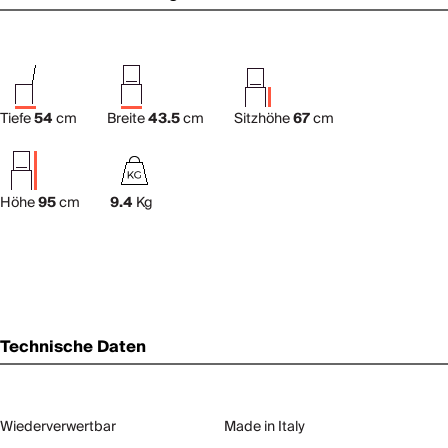
Tiefe
54
cm
Breite
43.5
cm
Sitzhöhe
67
cm
Höhe
95
cm
9.4
Kg
Technische Daten
Wiederverwertbar
Made in Italy