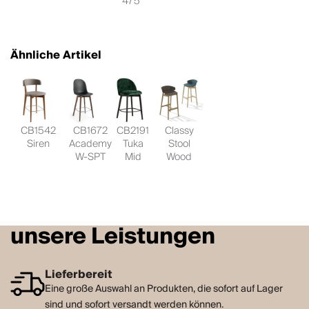
475
Ähnliche Artikel
CB1542
CB1672
CB2191
Classy
Siren
Academy
Tuka
Stool
W-SPT
Mid
Wood
unsere Leistungen
Lieferbereit
Eine große Auswahl an Produkten, die sofort auf Lager
sind und sofort versandt werden können.