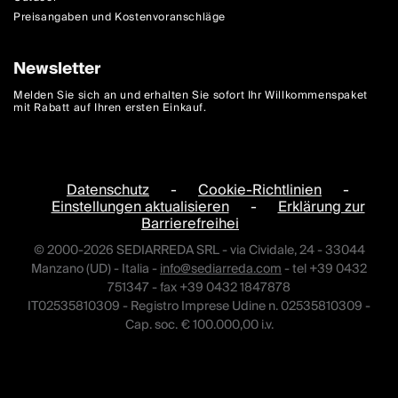
Preisangaben und Kostenvoranschläge
Newsletter
Melden Sie sich an und erhalten Sie sofort Ihr Willkommenspaket
mit Rabatt auf Ihren ersten Einkauf.
Datenschutz
-
Cookie-Richtlinien
-
Einstellungen aktualisieren
-
Erklärung zur
Barrierefreihei
© 2000-2026 SEDIARREDA SRL - via Cividale, 24 - 33044
Manzano (UD) - Italia -
info@sediarreda.com
- tel +39 0432
751347 - fax +39 0432 1847878
IT02535810309 - Registro Imprese Udine n. 02535810309 -
Cap. soc. € 100.000,00 i.v.