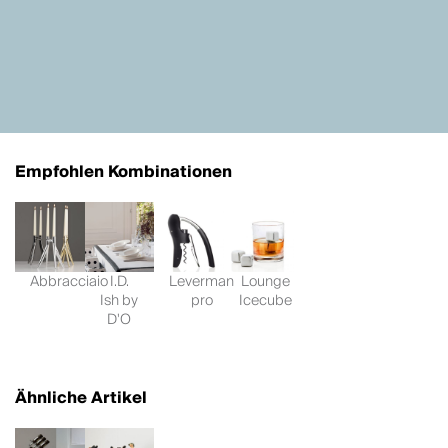
Empfohlen Kombinationen
Abbracciaio
I.D.
Leverman
Lounge
Ish by
pro
Icecube
D'O
Ähnliche Artikel