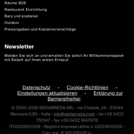
Räume B2B
Restaurant Einrichtung
Bars und eisdielen
Outdoor
Preisangaben und Kostenvoranschläge
Newsletter
Melden Sie sich an und erhalten Sie sofort Ihr Willkommenspaket
mit Rabatt auf Ihren ersten Einkauf.
Datenschutz
-
Cookie-Richtlinien
-
Einstellungen aktualisieren
-
Erklärung zur
Barrierefreihei
© 2000-2026 SEDIARREDA SRL - via Cividale, 24 - 33044
Manzano (UD) - Italia -
info@sediarreda.com
- tel +39 0432
751347 - fax +39 0432 1847878
IT02535810309 - Registro Imprese Udine n. 02535810309 -
Cap. soc. € 100.000,00 i.v.