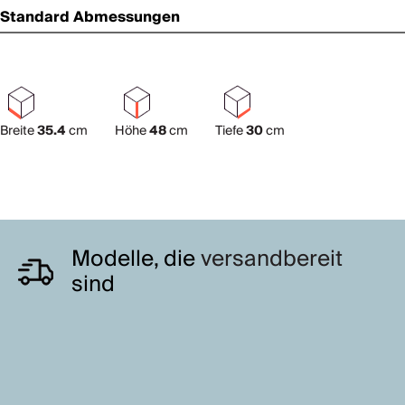
Standard Abmessungen
Breite
35.4
cm
Höhe
48
cm
Tiefe
30
cm
Modelle, die
versandbereit
sind