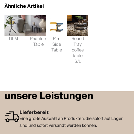
Ähnliche Artikel
DLM
Phantom
Rim
Round
Table
Side
Tray
Table
coffee
table
S/L
unsere Leistungen
Lieferbereit
Eine große Auswahl an Produkten, die sofort auf Lager
sind und sofort versandt werden können.