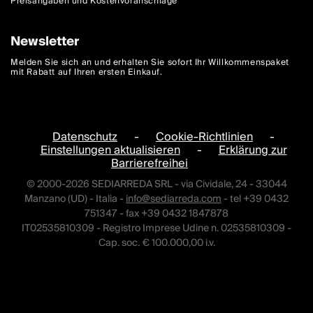
Preisangaben und Kostenvoranschläge
Newsletter
Melden Sie sich an und erhalten Sie sofort Ihr Willkommenspaket
mit Rabatt auf Ihren ersten Einkauf.
Datenschutz
-
Cookie-Richtlinien
-
Einstellungen aktualisieren
-
Erklärung zur
Barrierefreihei
© 2000-2026 SEDIARREDA SRL - via Cividale, 24 - 33044
Manzano (UD) - Italia -
info@sediarreda.com
- tel +39 0432
751347 - fax +39 0432 1847878
IT02535810309 - Registro Imprese Udine n. 02535810309 -
Cap. soc. € 100.000,00 i.v.