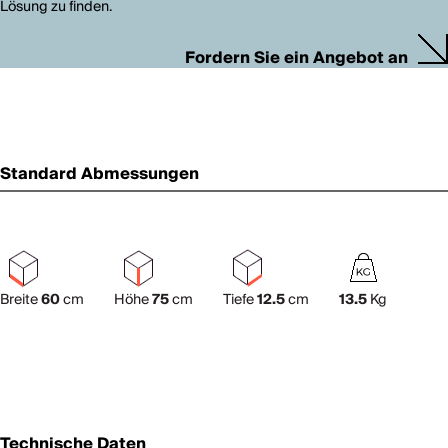
Lösung zu finden.
Fordern Sie ein Angebot an
Standard Abmessungen
Breite
60
cm
Höhe
75
cm
Tiefe
12.5
cm
13.5
Kg
Technische Daten