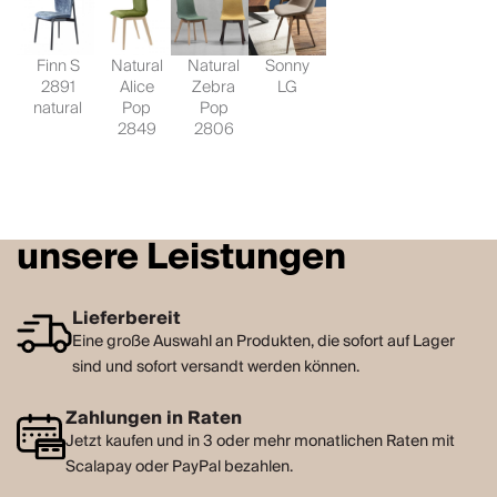
Finn S
Natural
Natural
Sonny
2891
Alice
Zebra
LG
natural
Pop
Pop
2849
2806
unsere Leistungen
Lieferbereit
Eine große Auswahl an Produkten, die sofort auf Lager
sind und sofort versandt werden können.
Zahlungen in Raten
Jetzt kaufen und in 3 oder mehr monatlichen Raten mit
Scalapay oder PayPal bezahlen.