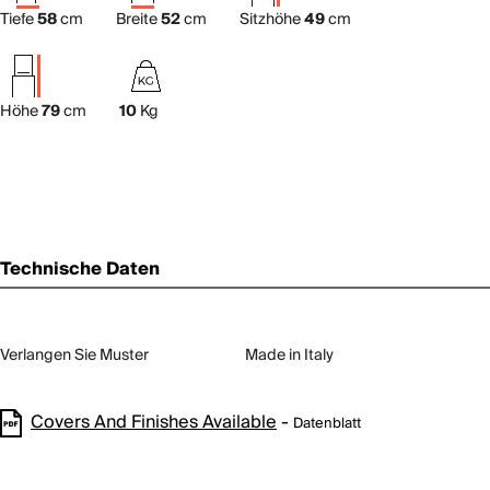
Tiefe
58
cm
Breite
52
cm
Sitzhöhe
49
cm
Höhe
79
cm
10
Kg
Technische Daten
Verlangen Sie Muster
Made in Italy
Covers And Finishes Available
-
Datenblatt