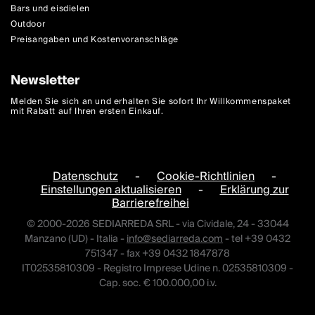
Bars und eisdielen
Outdoor
Preisangaben und Kostenvoranschläge
Newsletter
Melden Sie sich an und erhalten Sie sofort Ihr Willkommenspaket
mit Rabatt auf Ihren ersten Einkauf.
Datenschutz
-
Cookie-Richtlinien
-
Einstellungen aktualisieren
-
Erklärung zur
Barrierefreihei
© 2000-2026 SEDIARREDA SRL - via Cividale, 24 - 33044
Manzano (UD) - Italia -
info@sediarreda.com
- tel +39 0432
751347 - fax +39 0432 1847878
IT02535810309 - Registro Imprese Udine n. 02535810309 -
Cap. soc. € 100.000,00 i.v.