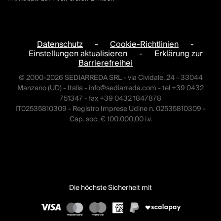
Datenschutz
-
Cookie-Richtlinien
-
Einstellungen aktualisieren
-
Erklärung zur
Barrierefreihei
© 2000-2026 SEDIARREDA SRL - via Cividale, 24 - 33044
Manzano (UD) - Italia -
info@sediarreda.com
- tel +39 0432
751347 - fax +39 0432 1847878
IT02535810309 - Registro Imprese Udine n. 02535810309 -
Cap. soc. € 100.000,00 i.v.
Die höchste Sicherheit mit