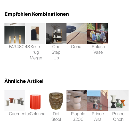
Empfohlen Kombinationen
FA34804S
Kelim
One
Oona
Splash
rug
Step
Vase
Merge
Up
Ähnliche Artikel
Caementum
Colonna
Dot
Piapolo
Prince
Prince
Stool
3206
Aha
Ohoh